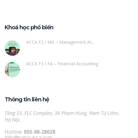
Khoá học phổ biến
ACCA F2 / MA – Management Ac...
ACCA F3 / FA – Financial Accounting
Thông tin liên hệ
Tầng 33, FLC Complex, 36 Phạm Hùng, Nam Từ Liêm,
Hà Nội.
Hotline:
055-98-28028
info@tuhocacca.com