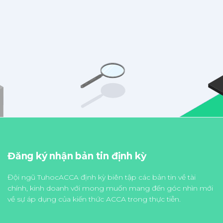
Đăng ký nhận bản tin định kỳ
Đội ngũ TuhocACCA định kỳ biên tập các bản tin về tài
chính, kinh doanh với mong muốn mang đến góc nhìn mới
về sự áp dụng của kiến thức ACCA trong thực tiễn.