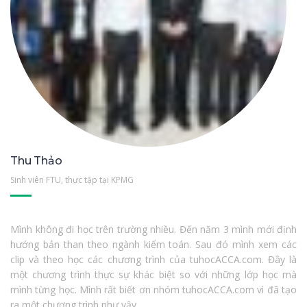
Thu Thảo
Sinh viên FTU, thực tập tại KPMG
Mình không đi học trên trường nhiều. Đến năm 3 mình mới định
hướng bản than theo ngành kiểm toán. Sau đó mình xem các
clip và theo học các chương trình của tuhocACCA.com. Đây là
một chương trình thực sự khác biệt so với những lớp học mà
mình từng học. Mình rất biết ơn nhóm tuhocACCA.com vì đã tạo
ra một chương trình như vậy