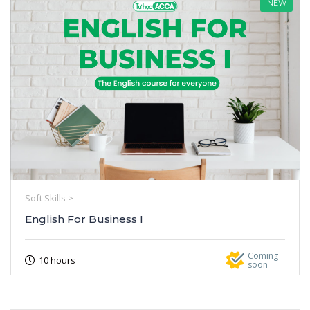
NEW
Soft Skills >
English For Business I
Coming
10 hours
soon