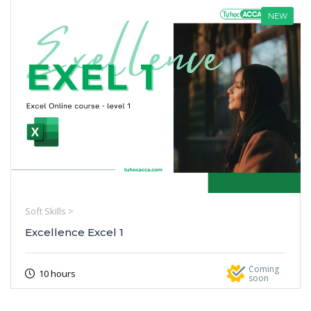
NEW
Soft Skills >
Excellence Excel 1
Coming
10 hours
soon