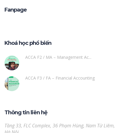
Fanpage
Khoá học phổ biến
ACCA F2 / MA – Management Ac...
ACCA F3 / FA – Financial Accounting
Thông tin liên hệ
Tầng 33, FLC Complex, 36 Phạm Hùng, Nam Từ Liêm,
Hà Nội.