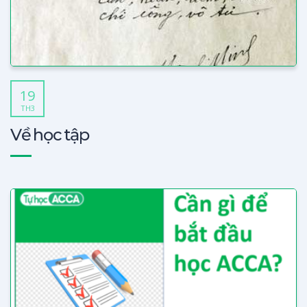
19
TH3
Về học tập