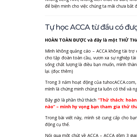
để biện minh cho việc chúng ta mãi chưa bắt 
Tự học ACCA từ đầu có đư
HOÀN TOÀN ĐƯỢC và đây là một THỬ THÁ
Mình không quảng cáo – ACCA không tài trợ ch
cho tập đoàn toàn cầu, vươn xa sự nghiệp tài 
sống chất lượng là điều bạn muốn, mình thàn
lại. (đọc thêm)
Trong 3 năm hoạt động của tuhocACCA.com, mì
mình là chứng minh chúng ta luôn có thể và ng
Bây giờ là phần thử thách
“Thử thách: hoàn 
nào” – mình hy vọng bạn tham gia thử thá
Trong bài viết này, mình sẽ cung cấp cho bạ
động cụ thể.
Nói qua một chút về ACCA – ACCA gồm 3 giai 