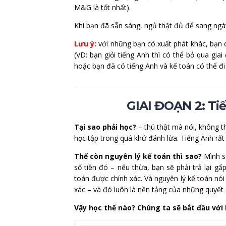
M&G là tốt nhất).
Khi bạn đã sẵn sàng, ngủ thật đủ để sang ngà
Lưu ý:
với những bạn có xuất phát khác, bạn 
(VD: bạn giỏi tiếng Anh thì có thể bỏ qua gi
hoặc bạn đã có tiếng Anh và kế toán có thể đi
GIAI ĐOẠN 2: Ti
Tại sao phải học?
– thú thật mà nói, không t
học tập trong quá khứ đánh lừa. Tiếng Anh rất
Thế còn nguyên lý kế toán thì sao?
Mình sẽ
số tiền đó – nếu thừa, bạn sẽ phải trả lại gấp
toán được chính xác. Và nguyên lý kế toán nó
xác – và đó luôn là nền tảng của những quyết
Vậy học thế nào? Chúng ta sẽ bắt đầu với l