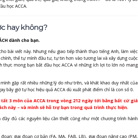
đầu học ACCA.
ợc hay không?
CH dành cho bạn.
o bài viết này. Nhưng nếu giao tiếp thành thạo tiếng Anh, làm việc
chính, thể tự mình đầu tư, tự tin hơn vào tương lai và xây dựng cuộc
h thực mong bạn bắt đầu học ACCA vì những ích lợi to lớn nó mang
nh gặp rất nhiều những lý do như trên, và khát khao duy nhất của
ay bây giờ tự học hiệu quả ACCA dù xuất phát điểm chỉ là con số 0.
tất 3 môn của ACCA trong vòng 212 ngày tới bằng bất cứ giá
ch này – và mình sẽ hỗ trợ bạn trong quá trình thực hiện.
n đầy đủ các nguyên liệu cần thiết cũng như một chương trình hành
đoạn: giai đoạn cơ bản (FA, MA, FAB, LB), giai đoạn nâng cao (PM,