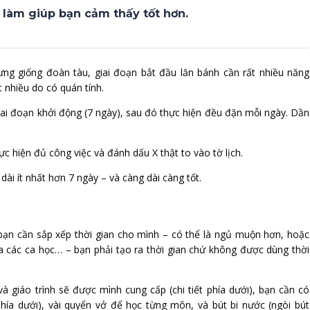
 làm giúp bạn cảm thấy tốt hơn.
ng giống đoàn tàu, giai đoạn bắt đầu lăn bánh cần rất nhiều năng
 nhiều do có quán tính.
iai đoạn khởi động (7 ngày), sau đó thực hiện đều đặn mỗi ngày. Dần
c hiện đủ công việc và đánh dấu X thật to vào tờ lịch.
ài ít nhất hơn 7 ngày – và càng dài càng tốt.
bạn cần sắp xếp thời gian cho mình – có thể là ngủ muộn hơn, hoặc
a các ca học… – bạn phải tạo ra thời gian chứ không được dùng thời
u và giáo trình sẽ được mình cung cấp (chi tiết phía dưới), bạn cần có
phía dưới), vài quyển vở để học từng môn, và bút bi nước (ngòi bút