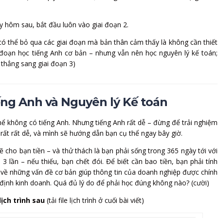
y hôm sau, bắt đầu luôn vào giai đoạn 2.
có thể bỏ qua các giai đoạn mà bản thân cảm thấy là không cần thiết
ai đoạn học tiếng Anh cơ bản – nhưng vẫn nên học nguyên lý kế toán;
 thẳng sang giai đoạn 3)
ếng Anh và Nguyên lý Kế toán
hể không có tiếng Anh. Nhưng tiếng Anh rất dễ – đừng để trải nghiệm
 rất rất dễ, và mình sẽ hướng dẫn bạn cụ thể ngay bây giờ.
 cho bạn tiền – và thử thách là bạn phải sống trong 365 ngày tới với
 3 lần – nếu thiếu, bạn chết đói. Để biết cần bao tiền, bạn phải tính
i về những vấn đề cơ bản giúp thông tin của doanh nghiệp được chính
 định kinh doanh. Quá đủ lý do để phải học đúng không nào? (cười)
ịch trình sau
(tải file lịch trình ở cuối bài viết)