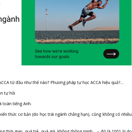
ACCA từ đầu như thế nào? Phương pháp tự học ACCA hiệu quả?…
n tự hỏi
 toàn tiếng Anh.
kiến thức cơ bản (do học trái ngành chẳng hạn), cũng không có nhiều
g thời gian, quá trẻ, quá già, không thông minh… – đó là 1001 lý do