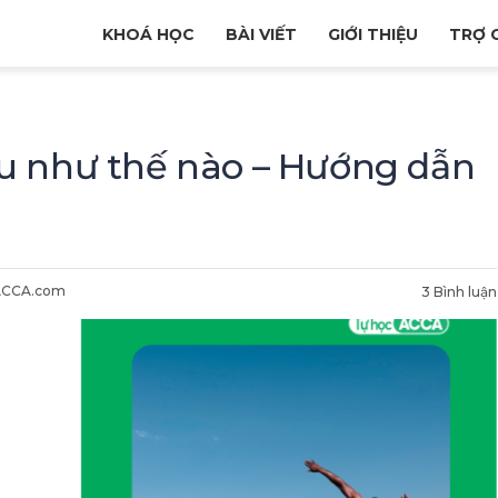
KHOÁ HỌC
BÀI VIẾT
GIỚI THIỆU
TRỢ 
u như thế nào – Hướng dẫn
ACCA.com
3 Bình luận