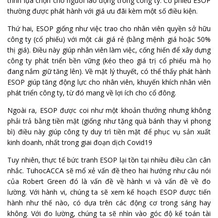
trình lựa chọn cho người lao động trong công ty. Cổ phiếu ESOP
thường được phát hành với giá ưu đãi kèm một số điều kiện.
Thứ hai, ESOP giống như việc trao cho nhân viên quyền sở hữu
công ty (cổ phiếu) với một cái giá rẻ (bằng mệnh giá hoặc 50%
thị giá). Điều này giúp nhân viên làm việc, cống hiến để xây dựng
công ty phát triển bền vững (kéo theo giá trị cổ phiếu mà họ
đang nắm giữ tăng lên). Về mặt lý thuyết, có thể thấy phát hành
ESOP giúp tăng động lực cho nhân viên, khuyến khích nhân viên
phát triển công ty, từ đó mang về lợi ích cho cổ đông.
Ngoài ra, ESOP được coi như một khoản thưởng nhưng không
phải trả bằng tiền mặt (giống như tặng quà bánh thay vì phong
bì) điều này giúp công ty duy trì tiền mặt để phục vụ sản xuất
kinh doanh, nhất trong giai đoạn dịch Covid19
Tuy nhiên, thực tế bức tranh ESOP lại tồn tại nhiều điều cần cân
nhắc. TuhocACCA sẽ mổ xẻ vấn đề theo hai hướng như câu nói
của Robert Green đó là vấn đề về hành vi và vấn đề về đo
lường. Với hành vi, chúng ta sẽ xem kế hoạch ESOP được tiến
hành như thế nào, có dựa trên các động cơ trong sáng hay
không. Với đo lường, chúng ta sẽ nhìn vào góc độ kế toán tài