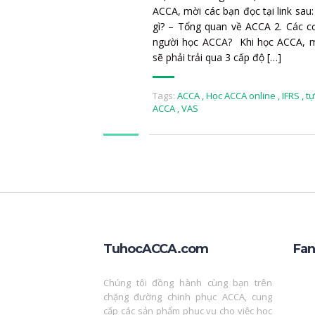
ACCA, mời các bạn đọc tại link sau
gì? – Tổng quan về ACCA 2. Các c
người học ACCA? Khi học ACCA, m
sẽ phải trải qua 3 cấp độ […]
Tags:
ACCA
,
Học ACCA online
,
IFRS
,
tự
ACCA
,
VAS
TuhocACCA.com
Fa
Chúng tôi đồng hành cùng bạn trên
chặng đường chinh phục ACCA, cung
cấp các sản phẩm phục vụ cho việc học