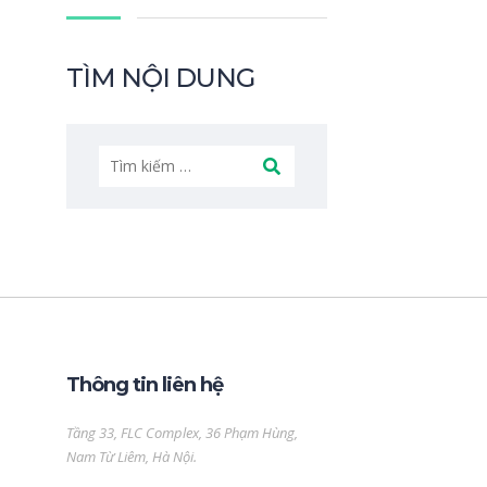
TÌM NỘI DUNG
Tìm
kiếm
cho:
Thông tin liên hệ
Tầng 33, FLC Complex, 36 Phạm Hùng,
Nam Từ Liêm, Hà Nội.