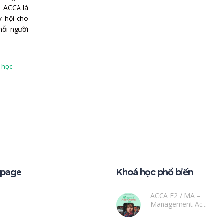
: ACCA là
ơ hội cho
ỗi người
 học
npage
Khoá học phổ biến
ACCA F2 / MA –
Management Ac...